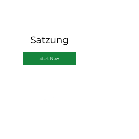
Satzung
Start Now
©2026 Tennisclub Grün-Weiss Emmendingen
Impressum
Datenschutzerklärung