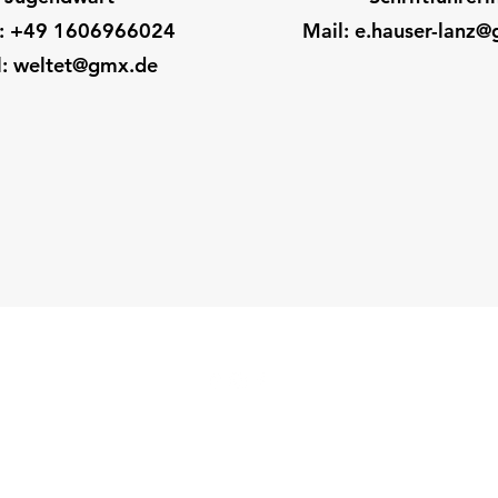
: +49 1606966024
Mail: e.hauser-lanz
l:
weltet@gmx.de
©2026 Tennisclub Grün-Weiss Emmendingen
Impressum