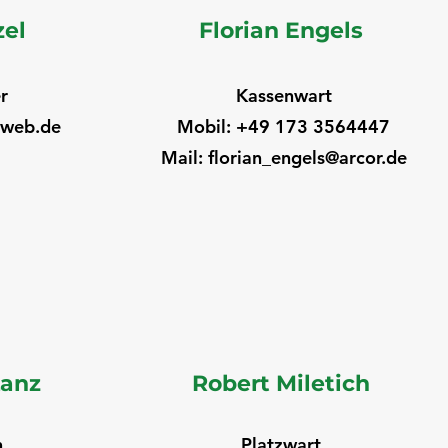
zel
Florian Engels
r
Kassenwart
@web.de
Mobil: +49 173 3564447
Mail: florian_engels@arcor.de
Lanz
Robert Miletich
n
Platzwart